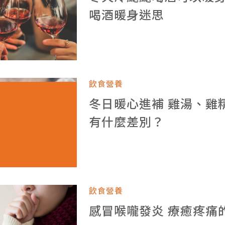
喝酒暖身迷思
飲食營養
冬日暖心進補 雞湯、雞
有什麼差別？
飲食營養
感冒喉嚨發炎 療癒疼痛