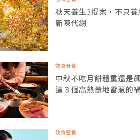
秋天養生3提案，不只養
新陳代謝
飲食營養
中秋不吃月餅體重還是
這３個高熱量地雷惹的
飲食營養