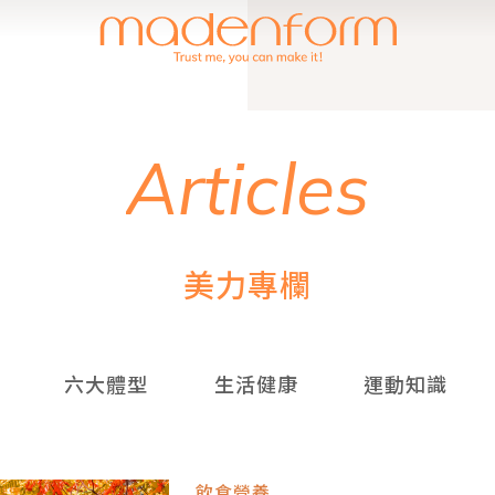
A
r
t
i
c
l
e
s
美
力
專
欄
六大體型
生活健康
運動知識
飲食營養