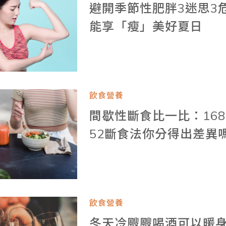
避開季節性肥胖3迷思3
能享「瘦」美好夏日
飲食營養
間歇性斷食比一比：168
52斷食法你分得出差異
飲食營養
冬天冷颼颼喝酒可以暖