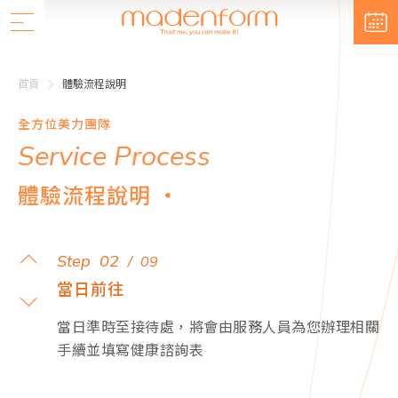
首頁
體驗流程說明
全
方
位
美
力
團
隊
S
e
r
v
i
c
e
P
r
o
c
e
s
s
體
驗
流
程
說
明
・
Step
02
/
09
當日前往
當日準時至接待處，將會由服務人員為您辦理相關
手續並填寫健康諮詢表