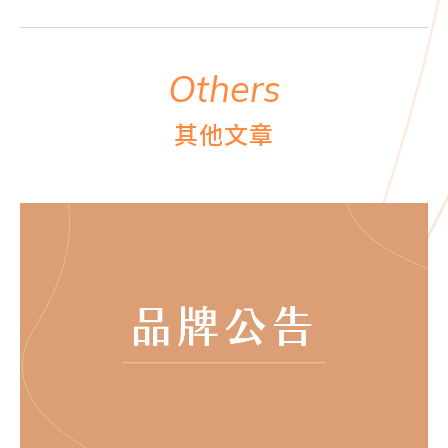
O
t
h
e
r
s
其
他
文
章