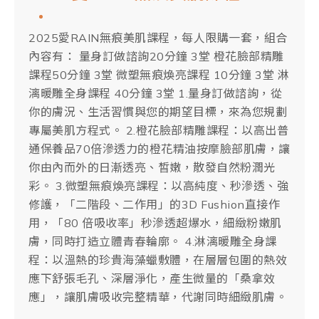
2025愛RAIN無痕美肌課程，每人限購一套，組合
內容有： 量身訂做諮詢20分鐘 3堂 橙花臉部精雕
課程50分鐘 3堂 微塑無痕煥亮課程 10分鐘 3堂 淋
漓暖雕全身課程 40分鐘 3堂 1.量身訂做諮詢，從
你的膚況、生活習慣與您的期望目標，來為您規劃
專屬美肌方程式。 2.橙花臉部精雕課程：以高出普
通保養品70倍滲透力的橙花精油按摩臉部肌膚，讓
你由內而外的日漸透亮、皙嫩，散發自然粉潤光
彩。 3.微塑無痕煥亮課程：以高純度、秒滲透、強
修護，「二階段、二作用」的3D Fushion直接作
用，「80 倍吸收率」秒滲透超爆水，細緻粉嫩肌
膚，同時打造立體青春輪廓。 4.淋漓暖雕全身課
程：以溫熱的珍貴海藻蠟敷體，在層層包圍的熱效
應下舒張毛孔、深層淨化，產生微量的「桑拿效
應」，讓肌膚吸收完整精華，代謝同時細緻肌膚。