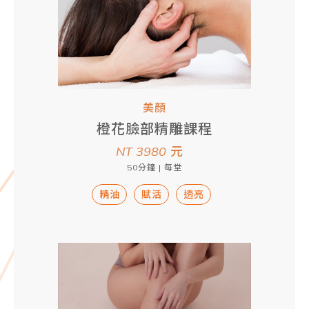
美顏
橙花臉部精雕課程
NT 3980
元
50分鐘 | 每堂
精油
賦活
透亮