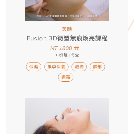
美顏
Fusion 3D微塑無痕煥亮課程
NT 1800
元
10分鐘 | 每堂
保濕
換季保養
滋潤
臉部
透亮