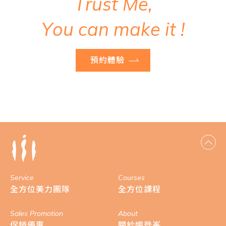
T
r
u
s
t
M
e
,
Y
o
u
c
a
n
m
a
k
e
i
t
!
預約體驗
Service
Courses
全方位美力團隊
全方位課程
Sales Promotion
About
促銷優惠
關於媚登峯