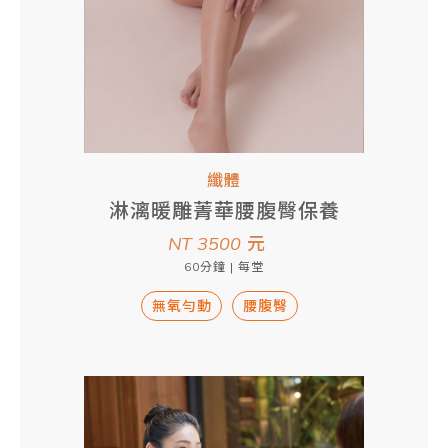
纖體
淋漓暖雕菁華腰腹臀保養
NT 3500
元
60分鐘 | 每堂
無氧勻動
腰腹臀