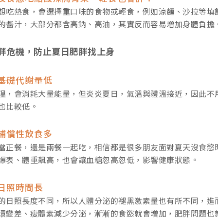
想吃熱食，會選擇重口味的食物或輕食，例如涼麵、沙拉等填
的醬汁，大部分都含高鈉、高油，其實反而容易增加身體負擔
胖危機，防止夏日肥胖找上身
基礎代謝量低
溫，會消耗大量能量，但炎炎夏日，氣溫與體溫接近，因此不
也比較低。
補償性飲食多
當正餐，還是兩餐一起吃，相信都是很多朋友面對夏天沒食慾
爆表、體重飆高，也會讓血糖忽高忽低，影響健康狀態。
日照時間長
的日照長度不同，所以人體分泌的褪黑激素量也有所不同，進
環變差、瘦體素減少分泌，漸漸的食慾就會增加，肥胖問題也