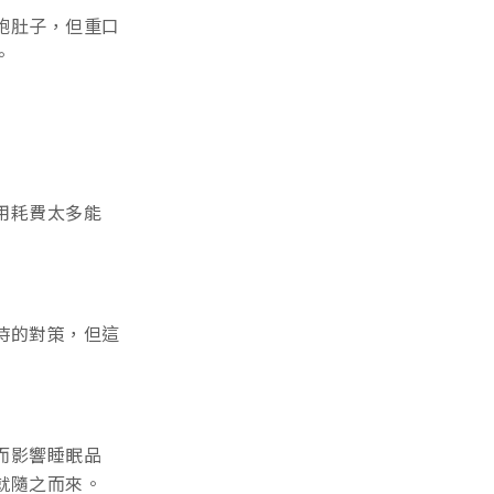
飽肚子，但重口
。
用耗費太多能
時的對策，但這
而影響睡眠品
就隨之而來。