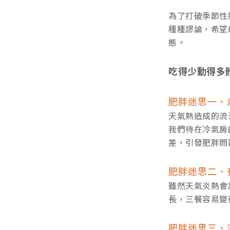
為了打破季節性
種種謬論，希望
態。
吃得少動得多
肥胖迷思一、
天氣熱造成的流
我們待在冷氣房
差，引發肥胖問
肥胖迷思二、
雖然天氣炎熱會
長，三餐容易變
肥胖迷思三、