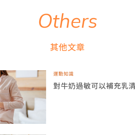
O
t
h
e
r
s
其
他
文
章
運動知識
對牛奶過敏可以補充乳