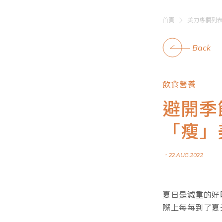
首頁
美力專欄列
Back
飲食營養
避開季
「瘦」
．22.AUG.2022
夏日是減重的好
際上每每到了夏