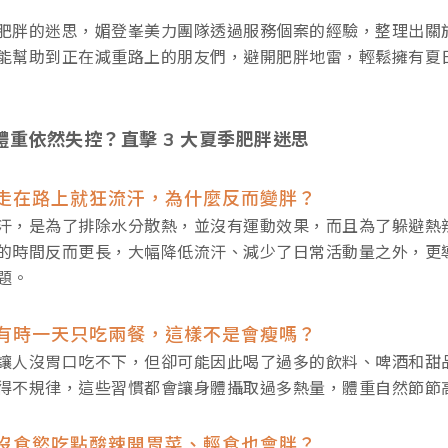
肥胖的迷思，媚登峯美力團隊透過服務個案的經驗，整理出關
能幫助到正在減重路上的朋友們，避開肥胖地雷，輕鬆擁有夏
體重依然失控？直擊 3
大夏季肥胖迷思
走在路上就狂流汗，為什麼反而變胖？
汗，是為了排除水分散熱，並沒有運動效果，而且為了躲避熱
的時間反而更長，大幅降低流汗、減少了日常活動量之外，更
題。
有時一天只吃兩餐，這樣不是會瘦嗎？
讓人沒胃口吃不下，但卻可能因此喝了過多的飲料、啤酒和甜
得不規律，這些習慣都會讓身體攝取過多熱量，體重自然節節
沒食慾吃點酸辣開胃菜、輕食也會胖？