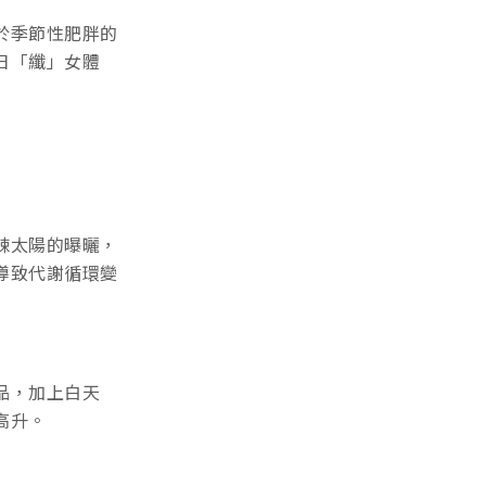
於季節性肥胖的
日「纖」女體
辣太陽的曝曬，
導致代謝循環變
品，加上白天
高升。