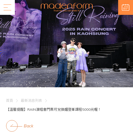
首頁
最新消息列表
【溫韾提醒】RAIN演唱會門票可兌換媚登峯課程5000元喔！
Back