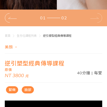
02
02
首頁
全方位課程列表
逆引塑型經典傳導課程
美顏 ・
逆引塑型經典傳導課程
原價
40分鐘 | 每堂
NT 3800
元
緊緻
臉部