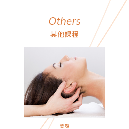
O
t
h
e
r
s
其
他
課
程
美顏