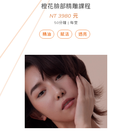
橙花臉部精雕課程
NT 3980
元
50分鐘 | 每堂
精油
賦活
透亮