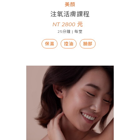
美顏
注氧活膚課程
NT 2800
元
25分鐘 | 每堂
保濕
控油
臉部