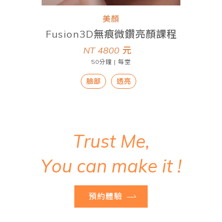
美顏
Fusion3D無痕微鑽亮顏課程
NT 4800
元
50分鐘 | 每堂
臉部
透亮
T
r
u
s
t
M
e
,
Y
o
u
c
a
n
m
a
k
e
i
t
!
預約體驗