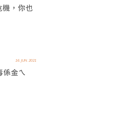
危機，你也
16. JUN. 2021
毒係金ㄟ