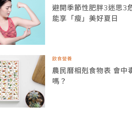
避開季節性肥胖3迷思3
能享「瘦」美好夏日
飲食營養
農民曆相剋食物表 會中
嗎？