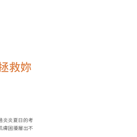
竅拯救妳
過炎炎夏日的考
肌膚困擾層出不