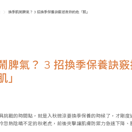
表
換季肌鬧脾氣？ 3 招換季保養訣竅拯救妳的危「肌」
鬧脾氣？ 3 招換季保養訣
肌」
具挑戰的時間點，就是入秋微涼要換季保養的時候了，才剛度
冷忽熱陰晴不定的秋老虎，前後夾擊讓肌膚防禦力急速下降、