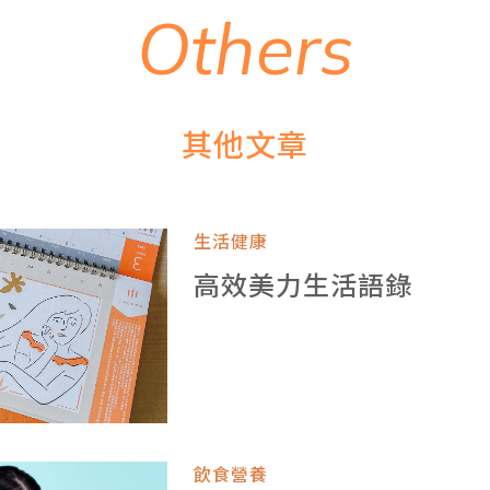
O
t
h
e
r
s
其
他
文
章
生活健康
高效美力生活語錄
飲食營養