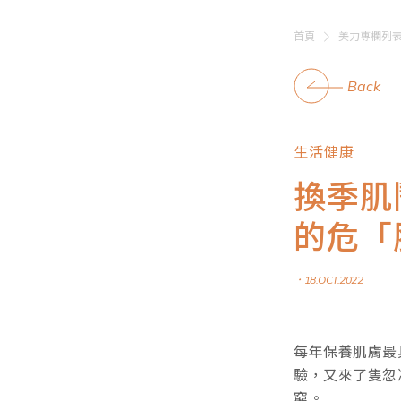
首頁
美力專欄列
Back
生活健康
換季肌
的危「
．18.OCT.2022
每年保養肌膚最
驗，又來了隻忽
窮。