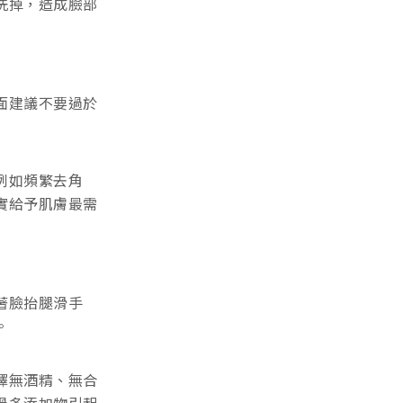
洗掉，造成臉部
面建議不要過於
例如頻繁去角
實給予肌膚最需
著臉抬腿滑手
。
擇無酒精、無合