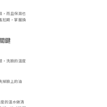
濕，而且保濕也
尷尬期，掌握換
關鍵
題，洗臉的溫度
洗掉臉上的油
 度的溫水做清